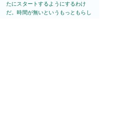
たにスタートするようにするわけ
だ。時間が無いというもっともらし
い理由で、工夫がなくて習慣だけの
無味乾燥な練習を重ねてしまうのは
なんとしてももったいない。 本来毎
日の練習は一回一回発見のある、非
常にエキサイティングな時間なのだ
から。​
エッセイ集に戻る
​OHTANI-MUSIC