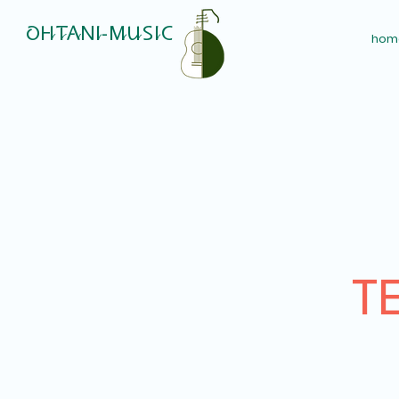
​OHTANI-MUSIC
hom
​