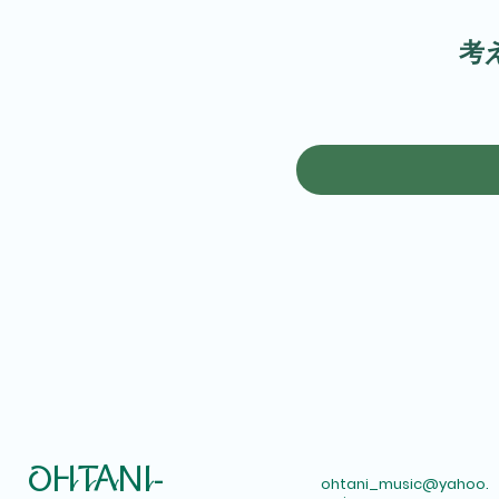
考
​OHTANI-
ohtani_music@yahoo.