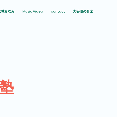
大城みなみ
Music Video
contact
大谷環の音楽
村塾