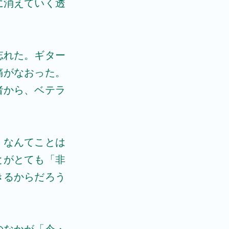
に消えていく透
忘れた。ギター
痛がなおった。
者から、ベテラ
、なんてことは
とがとても「非
きるからだろう