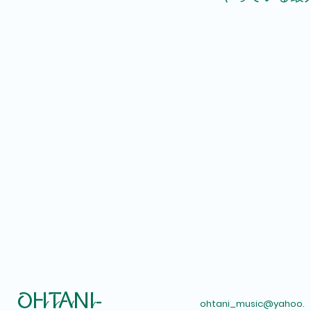
​OHTANI-
ohtani_music@yahoo.