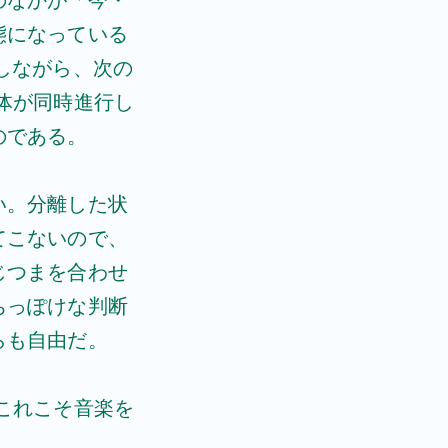
のなかが「今・
態になっている
しながら、次の
体が同時進行し
のである。
い。分離した状
てこないので、
じつまを合わせ
ちっぽけな判断
らも自由だ。
これこそ音楽を