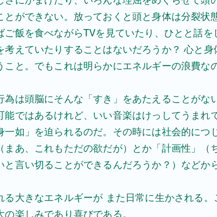
しさにかまけたり、いろんな理屈をめぐらせて頭
ことができない。放っておくと頭と身体は分裂状
ばご飯を食べながらTVを見ていたり、ひとと話を
を考えていたりすることはないだろうか？ 心と身
うこと。でもこれは明らかにエネルギーの浪費な
行為は頭脳にそんな「すき」をあたえることがな
可能ではあるけれど、いい音楽はけっしてうまれ
身一如」を迫られるのだ。その時には社会的につ
（まあ、これもただの欲だが）とか「計画性」（
いと言い切ることができるんだろうか？）などか
れる大きなエネルギーが また日常に生かされる。
大の楽しみであり喜びである。