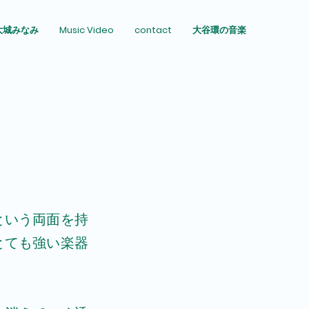
大城みなみ
Music Video
contact
大谷環の音楽
という両面を持
とても強い楽器